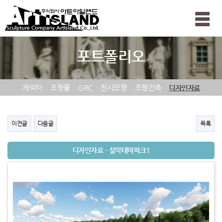
Toggle
naviga
포트폴리오
캐릭터
조형물
GRC
전시모형
조형건축
디자인자료
이전글
다음글
목록
디자인자료 - 설악테마파크1