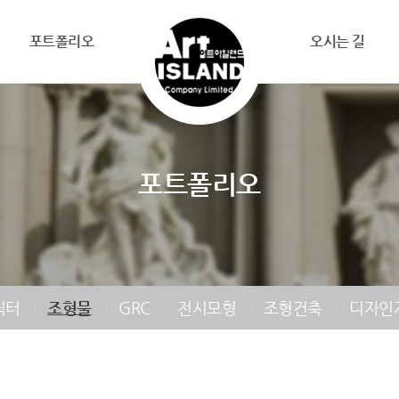
포트폴리오
오시는 길
포트폴리오
릭터
조형물
GRC
전시모형
조형건축
디자인