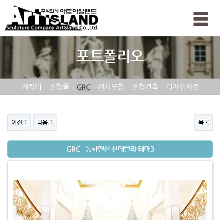
Toggle
naviga
포트폴리오
캐릭터
조형물
전시모형
조형건축
디자인자료
GRC
이전글
다음글
목록
GRC - 동화펜션 신데렐라 테마3