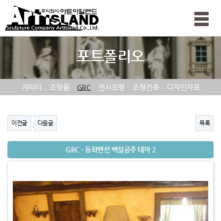
Toggle
naviga
포트폴리오
캐릭터
조형물
전시모형
조형건축
디자인자료
GRC
이전글
다음글
목록
GRC - 동화펜션 백설공주 테마 2