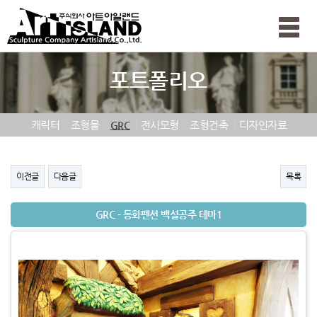
Toggle
naviga
포트폴리오
캐릭터
조형물
전시모형
조형건축
디자인자료
GRC
이전글
다음글
목록
GRC - 동화펜션 백설공주 테마1