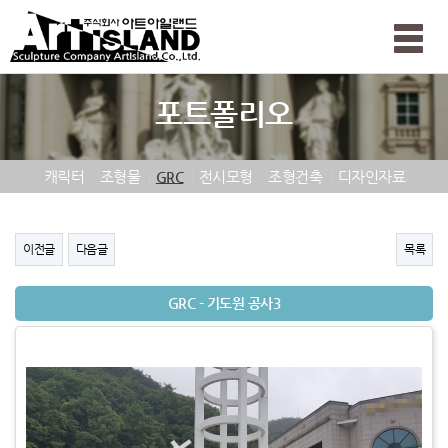
Toggle
naviga
포트폴리오
캐릭터
조형물
전시모형
조형건축
디자인자료
GRC
이전글
다음글
목록
GRC - 기도원 공사3