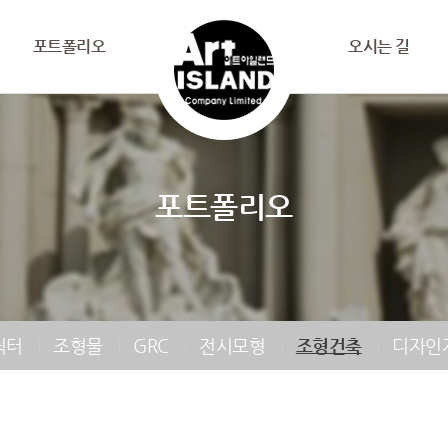
포트폴리오
오시는 길
포트폴리오
릭터
조형물
GRC
전시모형
조형건축
디자인