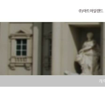
주)아트아일랜드
캐